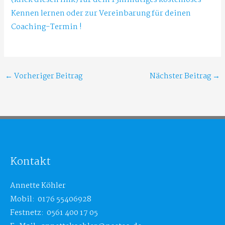
Kennen lernen oder zur Vereinbarung für deinen
Coaching-Termin !
←
Vorheriger Beitrag
Nächster Beitrag
→
Kontakt
Annette Köhler
Mobil: 0176 55406928
Festnetz: 0561 400 17 05