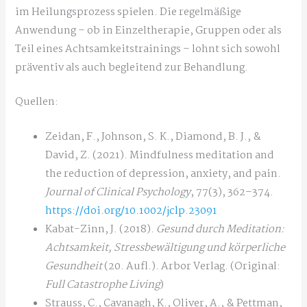
im Heilungsprozess spielen. Die regelmäßige
Anwendung – ob in Einzeltherapie, Gruppen oder als
Teil eines Achtsamkeitstrainings – lohnt sich sowohl
präventiv als auch begleitend zur Behandlung.
Quellen:
Zeidan, F., Johnson, S. K., Diamond, B. J., &
David, Z. (2021). Mindfulness meditation and
the reduction of depression, anxiety, and pain.
Journal of Clinical Psychology
, 77(3), 362–374.
https://doi.org/10.1002/jclp.23091
Kabat-Zinn, J. (2018).
Gesund durch Meditation:
Achtsamkeit, Stressbewältigung und körperliche
Gesundheit
(20. Aufl.). Arbor Verlag. (Original:
Full Catastrophe Living
)
Strauss, C., Cavanagh, K., Oliver, A., & Pettman,