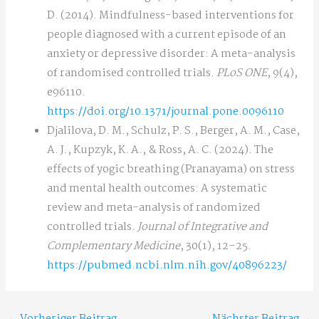
D. (2014). Mindfulness-based interventions for
people diagnosed with a current episode of an
anxiety or depressive disorder: A meta-analysis
of randomised controlled trials.
PLoS ONE
, 9(4),
e96110.
https://doi.org/10.1371/journal.pone.0096110
Djalilova, D. M., Schulz, P. S., Berger, A. M., Case,
A. J., Kupzyk, K. A., & Ross, A. C. (2024). The
effects of yogic breathing (Pranayama) on stress
and mental health outcomes: A systematic
review and meta-analysis of randomized
controlled trials.
Journal of Integrative and
Complementary Medicine
, 30(1), 12–25.
https://pubmed.ncbi.nlm.nih.gov/40896223/
←
Vorheriger Beitrag
Nächster Beitrag
→