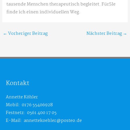
tausende Menschen therapeutisch begleitet. FürSIe
finde ich einen individuellen Weg.
←
Vorheriger Beitrag
Nächster Beitrag
→
Kontakt
Annette Köhler
Mobil: 0176 55406928
Festnetz: 0561 400 17 05
E-Mail: annettekoehler@posteo.de