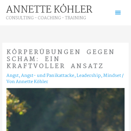
Zum
ANNETTE KÖHLER
Hau
Inhalt
CONSULTING - COACHING - TRAINING
springen
KÖRPERÜBUNGEN GEGEN
SCHAM: EIN
KRAFTVOLLER ANSATZ
Angst
,
Angst- und Panikattacke
,
Leadership
,
Mindset
/
Von
Annette Köhler