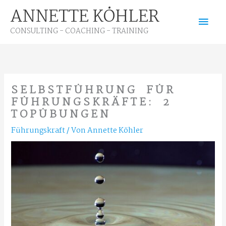
Zum
ANNETTE KÖHLER
Hau
Inhalt
CONSULTING - COACHING - TRAINING
springen
SELBSTFÜHRUNG FÜR
FÜHRUNGSKRÄFTE: 2
TOPÜBUNGEN
Führungskraft
/ Von
Annette Köhler