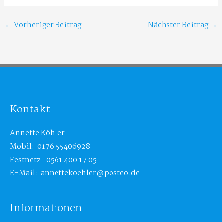
←
Vorheriger Beitrag
Nächster Beitrag
→
Kontakt
Annette Köhler
Mobil: 0176 55406928
Festnetz: 0561 400 17 05
E-Mail: annettekoehler@posteo.de
Informationen