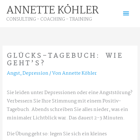
Zum
ANNETTE KÖHLER
Hau
Inhalt
CONSULTING - COACHING - TRAINING
springen
GLÜCKS-TAGEBUCH: WIE
GEHT’S?
Angst
,
Depression
/ Von
Annette Köhler
Sie leiden unter Depressionen oder eine Angststörung?
Verbessern Sie Ihre Stimmung mit einem Positiv-
Tagebuch. Abends schreiben Sie alles nieder, was ein
minimaler Lichtblick war.
Das dauert 2-3 Minuten.
Die Übung geht so: legen Sie sich ein kleines