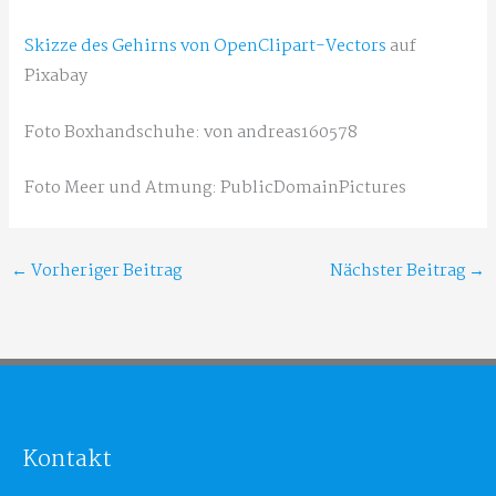
Skizze des Gehirns von OpenClipart-Vectors
auf
Pixabay
Foto Boxhandschuhe: von andreas160578
Foto Meer und Atmung: PublicDomainPictures
←
Vorheriger Beitrag
Nächster Beitrag
→
Kontakt