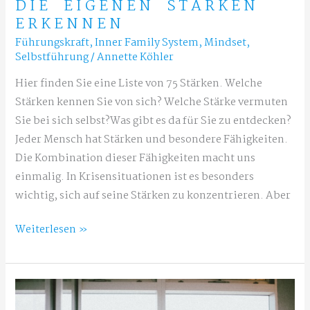
DIE EIGENEN STÄRKEN
ERKENNEN
Führungskraft
,
Inner Family System
,
Mindset
,
Selbstführung
/
Annette Köhler
Hier finden Sie eine Liste von 75 Stärken. Welche
Stärken kennen Sie von sich? Welche Stärke vermuten
Sie bei sich selbst?Was gibt es da für Sie zu entdecken?
Jeder Mensch hat Stärken und besondere Fähigkeiten.
Die Kombination dieser Fähigkeiten macht uns
einmalig. In Krisensituationen ist es besonders
wichtig, sich auf seine Stärken zu konzentrieren. Aber
Die
Weiterlesen »
eigenen
Stärken
erkennen