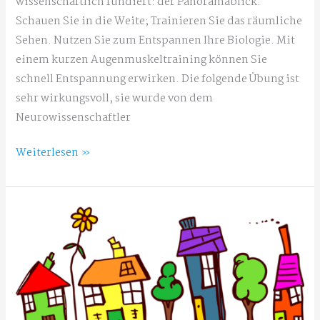
wissenschaftlich fundiert: der Panoramablick.
Schauen Sie in die Weite; Trainieren Sie das räumliche
Sehen. Nutzen Sie zum Entspannen Ihre Biologie. Mit
einem kurzen Augenmuskeltraining können Sie
schnell Entspannung erwirken. Die folgende Übung ist
sehr wirkungsvoll, sie wurde von dem
Neurowissenschaftler
Entspannung
Weiterlesen »
in
wenigen
Sekunden:
Panoramablick