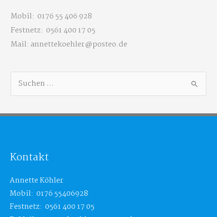
Mobil: 0176 55 406 928
Festnetz: 0561 400 17 05
Mail: annettekoehler@posteo.de
S
u
c
h
e
n
Kontakt
n
a
Annette Köhler
c
Mobil: 0176 55406928
h
Festnetz: 0561 400 17 05