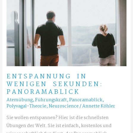
ENTSPANNUNG IN
WENIGEN SEKUNDEN:
PANORAMABLICK
Atemübung
,
Führungskraft
,
Panoramablick
,
Polyvagal-Theorie; Neuroscience
/
Annette Köhler
Sie wollen entspannen? Hier ist die schnellsten
Übungen der Welt. Sie ist einfach, kostenlos und